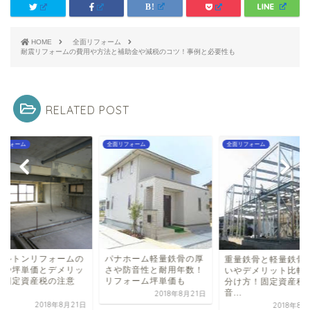
HOME
全面リフォーム
耐震リフォームの費用や方法と補助金や減税のコツ！事例と必要性も
RELATED POST
リフォーム
全面リフォーム
全面リフォーム
ケルトンリフォームの
パナホーム軽量鉄骨の厚
重量鉄骨と軽量鉄骨
用や坪単価とデメリッ
さや防音性と耐用年数！
いやデメリット比較
！固定資産税の注意
リフォーム坪単価も
分け方！固定資産税
.
音...
2018年8月21日
2018年8月21日
2018年8