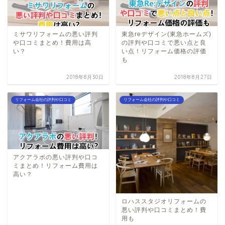
ミサワリフォームの悪い評判
東急reデザイン(東急ホームズ)
や口コミまとめ！費用は高
の評判や口コミで悪い点と良
い？
い点！リフォーム価格の評価
も
2018年8月30日
2018年8月27日
リフォーム会社の評判や口コミ
リフォーム会社の評判や口コミ
アクアラボの悪い評判や口コ
ミまとめ！リフォーム費用は
高い？
ロハススタジオリフォームの
悪い評判や口コミまとめ！費
用も