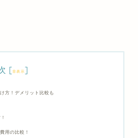
次
[
]
非表示
分け方！デメリット比較も
方！
費用の比較！