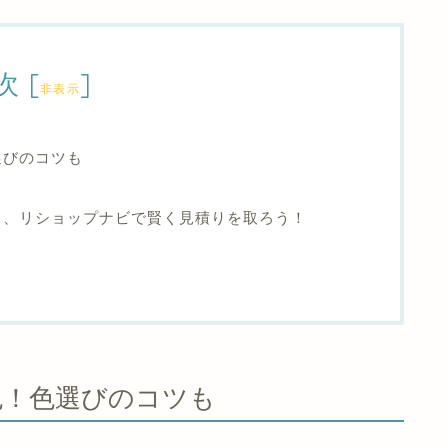
次
[
]
非表示
選びのコツも
ら、リショップナビで賢く見積りを取ろう！
色！色選びのコツも