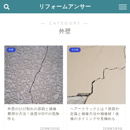
リフォームアンサー
― CATEGORY ―
外壁
外壁
その他
外壁のひび割れの原因と補修
ヘアークラックとは？原因や
費用や方法！放置やDIYの危険
定義と補修方法や補修材！改
性も
修のタイミングや見極めも
2018年5月9日
2018年5月9日