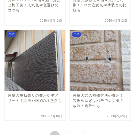
ガルスパンJの単価や施工方法
外壁の張替え単価や費用と時
と施工例！人気色や色選びの
期！DIYの注意点や塗装との比
コツも
較も
2018年5月12日
2018年5月12日
外壁
外壁
外壁の重ね張りの費用やデメ
外壁の穴の補修方法や費用！
リット！工法やDIYの注意点も
穴埋め塞ぎはパテで大丈夫？
放置の危険性も
2018年5月10日
2018年5月9日