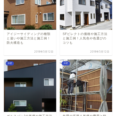
アイジーサイディングの種類
SFビレクトの価格や施工方法
と違いや施工方法と施工例！
と施工例！人気色や色選びの
防火構造も
コツも
2018年5月12日
2018年5月12日
外壁
外壁