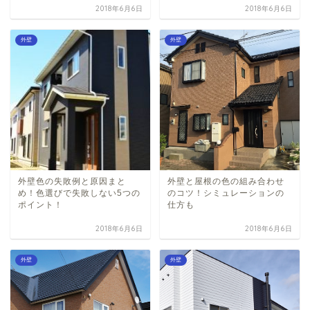
2018年6月6日
2018年6月6日
外壁
外壁
外壁色の失敗例と原因まと
外壁と屋根の色の組み合わせ
め！色選びで失敗しない5つの
のコツ！シミュレーションの
ポイント！
仕方も
2018年6月6日
2018年6月6日
外壁
外壁