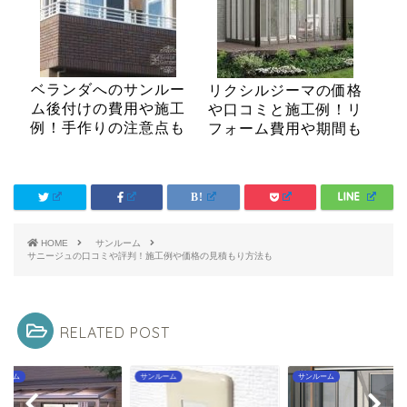
ベランダへのサンルー
リクシルジーマの価格
ム後付けの費用や施工
や口コミと施工例！リ
例！手作りの注意点も
フォーム費用や期間も
HOME
サンルーム
サニージュの口コミや評判！施工例や価格の見積もり方法も
RELATED POST
サンルーム
サンルーム
サンルーム