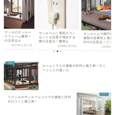
ウッドデッキのサ
サンルームに電気のコン
サンルームで網戸付きの
ムへのリフォーム
セントを設置や増設する
種類や必要性と後付けで
後付けの注意点も
際の注意点！費用も
DIYの注意点！リフォ...
2017年
2018年2月15日
2018年3月12日
ルームトラスの価格や評判と施工例！サニ
ージュとの違いも
リクシルのサンルームココマの価格と評判
や口コミと施工例！