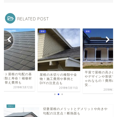
RELATED POST
屋根
屋根
平屋で屋根の高さの
レート屋根の匂配の基
屋根の水切りの種類や金
やデザインや形状で
や種類と寿命！補修材
物！施工費用や事例と
ゃれなもの！費用の
葺き替え費用も
DIYの注意点も
安...
2018年3月12日
2018年3月11日
2018年2
切妻屋根のメリットとデメリットや向きや
匂配の注意点！断熱面も