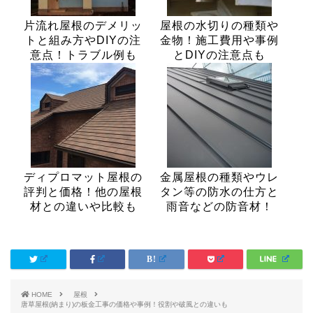
片流れ屋根のデメリッ
屋根の水切りの種類や
トと組み方やDIYの注
金物！施工費用や事例
意点！トラブル例も
とDIYの注意点も
ディプロマット屋根の
金属屋根の種類やウレ
評判と価格！他の屋根
タン等の防水の仕方と
材との違いや比較も
雨音などの防音材！
HOME
屋根
唐草屋根(納まり)の板金工事の価格や事例！役割や破風との違いも