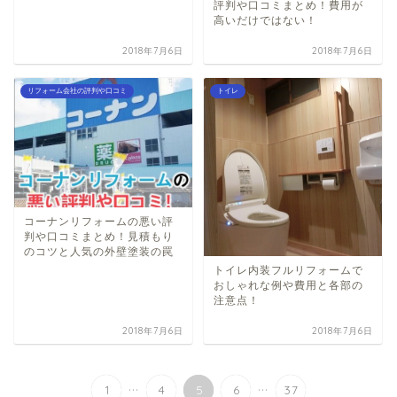
評判や口コミまとめ！費用が
高いだけではない！
2018年7月6日
2018年7月6日
リフォーム会社の評判や口コミ
トイレ
コーナンリフォームの悪い評
判や口コミまとめ！見積もり
のコツと人気の外壁塗装の罠
トイレ内装フルリフォームで
おしゃれな例や費用と各部の
注意点！
2018年7月6日
2018年7月6日
...
...
1
4
5
6
37