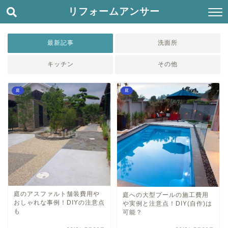
リフォームアンサー
最新記事
洗面所
キッチン
その他
庭
庭
庭のアスファルト舗装費用や
庭への大型プールの施工費用
おしゃれな事例！DIYの注意点
や実例と注意点！DIY(自作)は
も
可能？