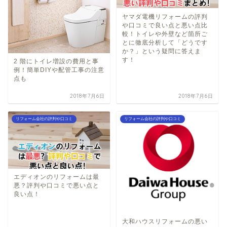
ヤマダ電機リフォームの評判
や口コミで良い点と悪い点比
較！トイレや外壁など箇所ご
とに徹底分析して「どうです
か？」という疑問に答えま
す！
2 階にトイレ増設の費用と事
例！簡単DIYや配管工事の注意
点も
2018年7月6日
2018年7月6日
リフォーム会社の評判や口コミ
リフォーム会社の評判や口コミ
エディオンのリフォームは最
悪？評判や口コミで悪い点と
良い点！
大和ハウスリフォームの悪い