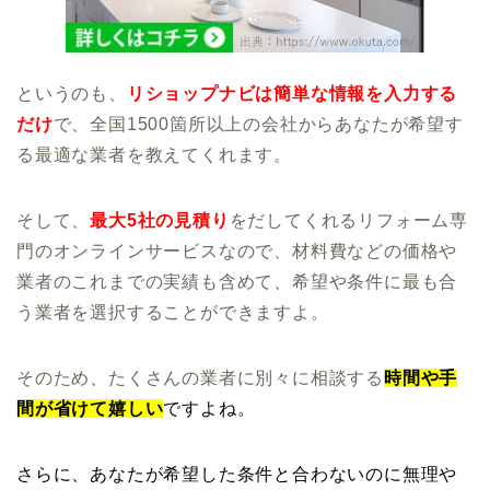
というのも、
リショップナビは簡単な情報を入力する
だけ
で、全国1500箇所以上の会社からあなたが希望す
る最適な業者を教えてくれます。
そして、
最大5社の見積り
をだしてくれるリフォーム専
門のオンラインサービスなので、材料費などの価格や
業者のこれまでの実績も含めて、希望や条件に最も合
う業者を選択することができますよ。
そのため、たくさんの業者に別々に相談する
時間や手
間が省けて嬉しい
ですよね。
さらに、あなたが希望した
条件と合わないのに無理や