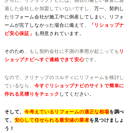
さらに、リショップナビには、独自の厳しい審査に通
過した会社しか加盟していないですし、
万一、契約し
たリフォーム会社が施工中に倒産してしまい、リフォ
ームが完了しなかった場合に備えて、
「リショップナ
ビ安心保証」
も用意されています。
そのため
、もし契約会社に不測の事態が起こっても
リ
ショップナビへすぐ連絡できて安心
です。
なので、クリナップのコルティにリフォームを検討し
ているなら、
今すぐリショップナビのサイトで簡単に
作れる見積りをチェック
してください。
そして、
今考えているリフォームの適正な相場
を調べ
て、
安心して任せられる最安値の業者
を見つけましょ
う！