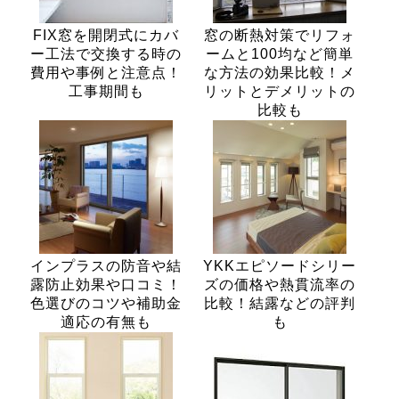
FIX窓を開閉式にカバ
窓の断熱対策でリフォ
ー工法で交換する時の
ームと100均など簡単
費用や事例と注意点！
な方法の効果比較！メ
工事期間も
リットとデメリットの
比較も
インプラスの防音や結
YKKエピソードシリー
露防止効果や口コミ！
ズの価格や熱貫流率の
色選びのコツや補助金
比較！結露などの評判
適応の有無も
も