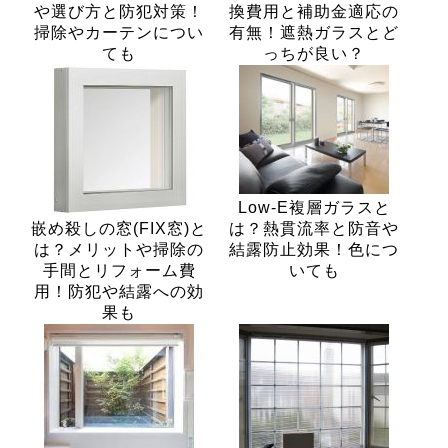
や選び方と防犯対策！
換費用と補助金適応の
掃除やカーテンについ
有無！遮熱ガラスとど
ても
っちが良い？
Low-E複層ガラスと
嵌め殺しの窓(FIX窓)と
は？熱貫流率と防音や
は？メリットや掃除の
結露防止効果！色につ
手間とリフォーム費
いても
用！防犯や結露への効
果も