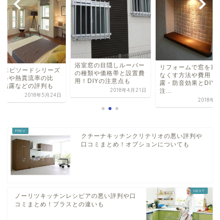
室窓の目隠しルーバー
リフォームで窓を塞ぐ＆
YKKエピソードシリ
種類や価格帯と設置費
なくす方法や費用！結
の価格や熱貫流率の
！DIYの注意点も
露・防音効果とDIYの
較！結露などの評判
2018年4月21日
注...
2018年5
2018年6月6日
クチーナキッチンクリテリオの悪い評判や
口コミまとめ！オプションについても
ノーリツキッチンレシピアの悪い評判や口
コミまとめ！プラスとの違いも