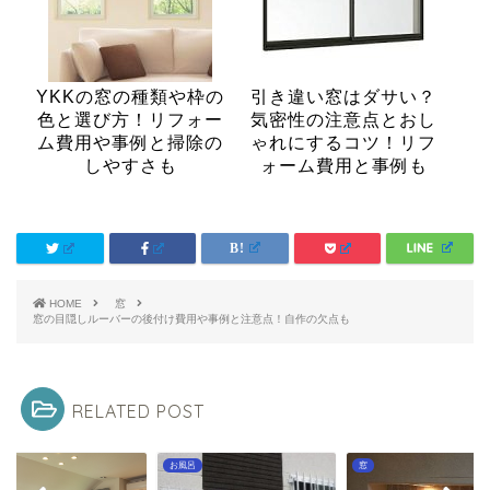
YKKの窓の種類や枠の
引き違い窓はダサい？
色と選び方！リフォー
気密性の注意点とおし
ム費用や事例と掃除の
ゃれにするコツ！リフ
しやすさも
ォーム費用と事例も
HOME
窓
窓の目隠しルーバーの後付け費用や事例と注意点！自作の欠点も
RELATED POST
呂
窓
窓