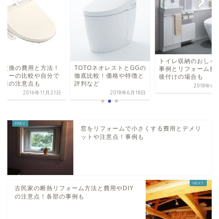
トイレ収納のおしゃ
座交換の費用と方法！
TOTOネオレストとGGの
事例とリフォーム費
ーカーの比較や自分で
徹底比較！価格や特徴と
後付けの場合も
る際の注意点も
評判など
2018年6
2016年11月21日
2018年6月18日
窓をリフォームで小さくする費用とデメリ
ットや注意点！事例も
古民家の断熱リフォーム方法と費用やDIY
の注意点！各部の事例も