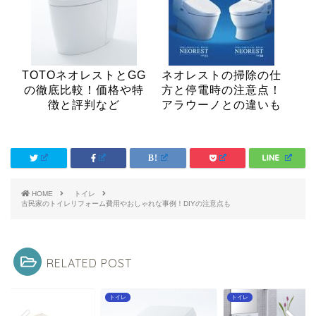
TOTOネオレストとGG
ネオレストの掃除の仕
の徹底比較！価格や特
方と停電時の注意点！
徴と評判など
アラウーノとの違いも
HOME
トイレ
古民家のトイレリフォーム費用やおしゃれな事例！DIYの注意点も
RELATED POST
レ
トイレ
トイレ