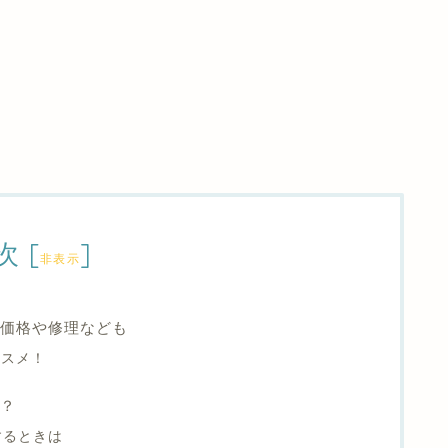
次
[
]
非表示
？価格や修理なども
ススメ！
は？
するときは