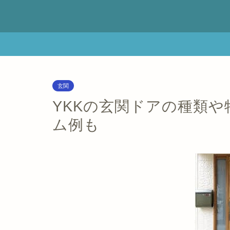
玄関
YKKの玄関ドアの種類
ム例も